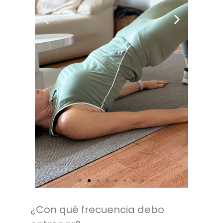
Puente de
glúteos
Trabaja glúteos e
isquiotibiales
¿Con qué frecuencia debo