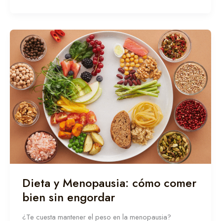
Dieta
y
Menopausia:
cómo
comer
bien
sin
engordar
Dieta y Menopausia: cómo comer
bien sin engordar
¿Te cuesta mantener el peso en la menopausia?