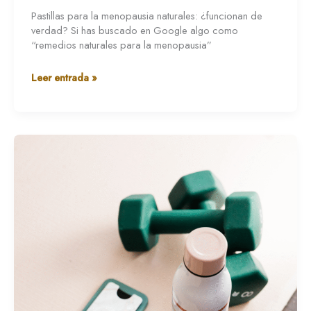
Pastillas para la menopausia naturales: ¿funcionan de
verdad? Si has buscado en Google algo como
“remedios naturales para la menopausia”
Leer entrada »
Ganar
masa
muscular:
clave
en
la
menopausia