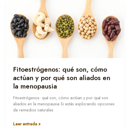
Fitoestrógenos:
qué
son,
cómo
actúan
y
por
qué
son
aliados
en
Fitoestrógenos: qué son, cómo
la
actúan y por qué son aliados en
menopausia
la menopausia
Fitoestrógenos: qué son, cómo actúan y por qué son
aliados en la menopausia Si estás explorando opciones
de remedios naturales
Leer entrada »