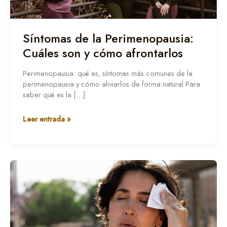
y
cómo
afrontarlos
Síntomas de la Perimenopausia:
Cuáles son y cómo afrontarlos
Perimenopausia: qué es, síntomas más comunes de la
perimenopausia y cómo aliviarlos de forma natural Para
saber qué es la […]
Leer entrada »
Sofocos
y
bochornos
en
la
menopausia: