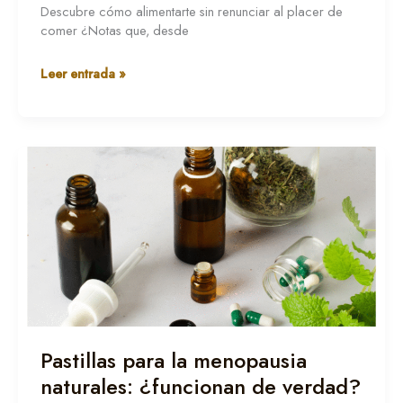
Descubre cómo alimentarte sin renunciar al placer de
comer ¿Notas que, desde
Leer entrada »
Pastillas
para
la
menopausia
naturales:
¿funcionan
de
verdad?
Pastillas para la menopausia
naturales: ¿funcionan de verdad?