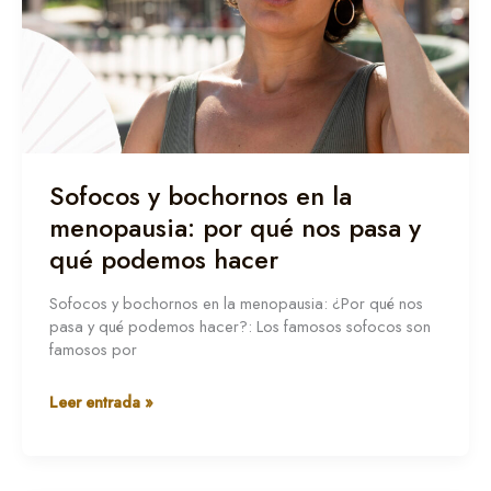
por
qué
nos
pasa
y
qué
podemos
hacer
Sofocos y bochornos en la
menopausia: por qué nos pasa y
qué podemos hacer
Sofocos y bochornos en la menopausia: ¿Por qué nos
pasa y qué podemos hacer?: Los famosos sofocos son
famosos por
Leer entrada »